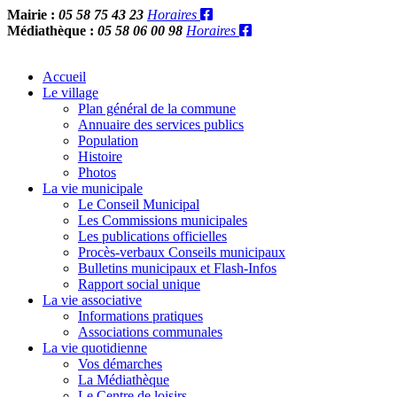
Mairie :
05 58 75 43 23
Horaires
Médiathèque :
05 58 06 00 98
Horaires
Accueil
Le village
Plan général de la commune
Annuaire des services publics
Population
Histoire
Photos
La vie municipale
Le Conseil Municipal
Les Commissions municipales
Les publications officielles
Procès-verbaux Conseils municipaux
Bulletins municipaux et Flash-Infos
Rapport social unique
La vie associative
Informations pratiques
Associations communales
La vie quotidienne
Vos démarches
La Médiathèque
Le Centre de loisirs