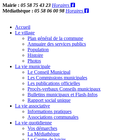
Mairie :
05 58 75 43 23
Horaires
Médiathèque :
05 58 06 00 98
Horaires
Accueil
Le village
Plan général de la commune
Annuaire des services publics
Population
Histoire
Photos
La vie municipale
Le Conseil Municipal
Les Commissions municipales
Les publications officielles
Procès-verbaux Conseils municipaux
Bulletins municipaux et Flash-Infos
Rapport social unique
La vie associative
Informations pratiques
Associations communales
La vie quotidienne
Vos démarches
La Médiathèque
Le Centre de loisirs