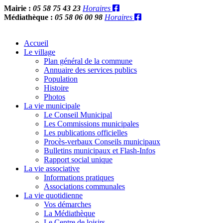
Mairie :
05 58 75 43 23
Horaires
Médiathèque :
05 58 06 00 98
Horaires
Accueil
Le village
Plan général de la commune
Annuaire des services publics
Population
Histoire
Photos
La vie municipale
Le Conseil Municipal
Les Commissions municipales
Les publications officielles
Procès-verbaux Conseils municipaux
Bulletins municipaux et Flash-Infos
Rapport social unique
La vie associative
Informations pratiques
Associations communales
La vie quotidienne
Vos démarches
La Médiathèque
Le Centre de loisirs