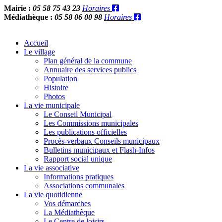
Mairie :
05 58 75 43 23
Horaires
Médiathèque :
05 58 06 00 98
Horaires
Accueil
Le village
Plan général de la commune
Annuaire des services publics
Population
Histoire
Photos
La vie municipale
Le Conseil Municipal
Les Commissions municipales
Les publications officielles
Procès-verbaux Conseils municipaux
Bulletins municipaux et Flash-Infos
Rapport social unique
La vie associative
Informations pratiques
Associations communales
La vie quotidienne
Vos démarches
La Médiathèque
Le Centre de loisirs