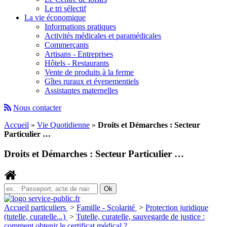
Le tri sélectif
La vie économique
Informations pratiques
Activités médicales et paramédicales
Commerçants
Artisans - Entreprises
Hôtels - Restaurants
Vente de produits à la ferme
Gîtes ruraux et évenementiels
Assistantes maternelles
Nous contacter
Accueil
»
Vie Quotidienne
»
Droits et Démarches : Secteur
Particulier …
Droits et Démarches : Secteur Particulier …
Accueil particuliers
>
Famille - Scolarité
>
Protection juridique
(tutelle, curatelle...)
>
Tutelle, curatelle, sauvegarde de justice :
comment obtenir le certificat médical ?