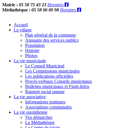
Mairie :
05 58 75 43 23
Horaires
Médiathèque :
05 58 06 00 98
Horaires
Accueil
Le village
Plan général de la commune
Annuaire des services publics
Population
Histoire
Photos
La vie municipale
Le Conseil Municipal
Les Commissions municipales
Les publications officielles
Procès-verbaux Conseils municipaux
Bulletins municipaux et Flash-Infos
Rapport social unique
La vie associative
Informations pratiques
Associations communales
La vie quotidienne
Vos démarches
La Médiathèque
Le Centre de loisirs