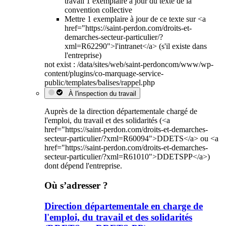
travail 1 exemplaire à jour du texte de la
convention collective
Mettre 1 exemplaire à jour de ce texte sur <a
href="https://saint-perdon.com/droits-et-
demarches-secteur-particulier/?
xml=R62290">l'intranet</a> (s'il existe dans
l'entreprise)
not exist : /data/sites/web/saint-perdoncom/www/wp-
content/plugins/co-marquage-service-
public/templates/balises/rappel.php
À l'inspection du travail
Auprès de la direction départementale chargé de
l'emploi, du travail et des solidarités (<a
href="https://saint-perdon.com/droits-et-demarches-
secteur-particulier/?xml=R60094">DDETS</a> ou <a
href="https://saint-perdon.com/droits-et-demarches-
secteur-particulier/?xml=R61010">DDETSPP</a>)
dont dépend l'entreprise.
Où s’adresser ?
Direction départementale en charge de
l'emploi, du travail et des solidarités