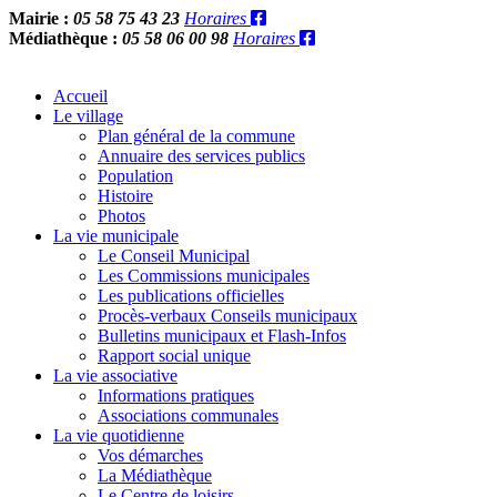
Mairie :
05 58 75 43 23
Horaires
Médiathèque :
05 58 06 00 98
Horaires
Accueil
Le village
Plan général de la commune
Annuaire des services publics
Population
Histoire
Photos
La vie municipale
Le Conseil Municipal
Les Commissions municipales
Les publications officielles
Procès-verbaux Conseils municipaux
Bulletins municipaux et Flash-Infos
Rapport social unique
La vie associative
Informations pratiques
Associations communales
La vie quotidienne
Vos démarches
La Médiathèque
Le Centre de loisirs