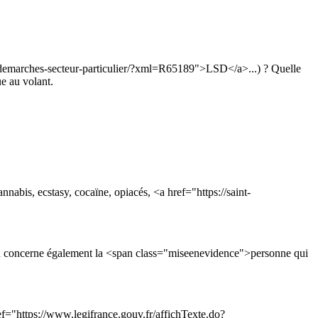
-et-demarches-secteur-particulier/?xml=R65189">LSD</a>...) ? Quelle
ue au volant.
nabis, ecstasy, cocaïne, opiacés, <a href="https://saint-
on concerne également la <span class="miseenevidence">personne qui
f="https://www.legifrance.gouv.fr/affichTexte.do?