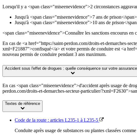
Lorsqu'il y a <span class="miseenevidence">2 circonstances aggravan
Jusqu'à <span class="miseenevidence">7 ans de prison</span> e
Jusqu'à <span class="miseenevidence">10 ans de prison</span>
<span class="miseenevidence">Connaître les sanctions encourus en c
En cas de <a href="https://saint-perdon.com/droits-et-demarches-secte
xml=F21887">confisqué</a> et votre permis de conduire est <a href="
nouveau permis de conduire pendant 3 ans maximum.
Accident sous l'effet de drogues : quelle conséquence sur votre assurance
En cas <span class="miseenevidence">d'accident après usage de drog
perdon.com/droits-et-demarches-secteur-particulier/?xml=F2630">sanct
Textes de référence
Code de la route : articles L235-1 à L235-5
Conduite après usage de substances ou plantes classées comme 