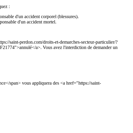
quez :
sable d'un accident corporel (blessures).
onsable d'un accident mortel.
ps://saint-perdon.com/droits-et-demarches-secteur-particulier/?
l=F21774">annulé</a>. Vous avez l'interdiction de demander un
e</span> vous appliquera des <a href="https://saint-