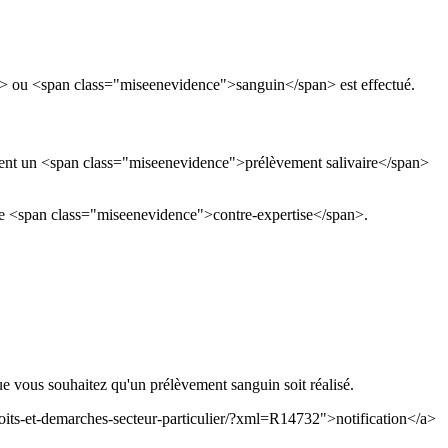
span> ou <span class="miseenevidence">sanguin</span> est effectué.
tuent un <span class="miseenevidence">prélèvement salivaire</span>
ne <span class="miseenevidence">contre-expertise</span>.
e vous souhaitez qu'un prélèvement sanguin soit réalisé.
oits-et-demarches-secteur-particulier/?xml=R14732">notification</a>