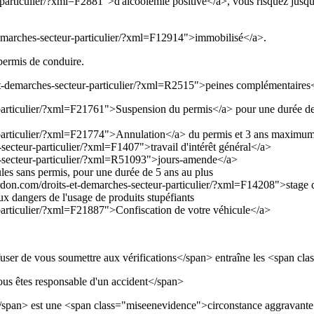
r-particulier/?xml=F2881">d'alcoolémie positive</a>, vous risquez jus
-demarches-secteur-particulier/?xml=F12914">immobilisé</a>.
permis de conduire.
-et-demarches-secteur-particulier/?xml=R2515">peines complémentaires<
-particulier/?xml=F21761">Suspension du permis</a> pour une durée de 
r-particulier/?xml=F21774">Annulation</a> du permis et 3 ans maximum
secteur-particulier/?xml=F1407">travail d'intérêt général</a>
es-secteur-particulier/?xml=R51093">jours-amende</a>
ules sans permis, pour une durée de 5 ans au plus
erdon.com/droits-et-demarches-secteur-particulier/?xml=F14208">stage de
aux dangers de l'usage de produits stupéfiants
-particulier/?xml=F21887">Confiscation de votre véhicule</a>
efuser de vous soumettre aux vérifications</span> entraîne les <span 
us êtes responsable d'un accident</span>
span> est une <span class="miseenevidence">circonstance aggravante<