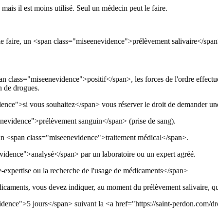
ais il est moins utilisé. Seul un médecin peut le faire.
le de le faire, un <span class="miseenevidence">prélèvement salivaire</
an class="miseenevidence">positif</span>, les forces de l'ordre effec
 de drogues.
dence">si vous souhaitez</span> vous réserver le droit de demander u
enevidence">prélèvement sanguin</span> (prise de sang).
 un <span class="miseenevidence">traitement médical</span>.
evidence">analysé</span> par un laboratoire ou un expert agréé.
expertise ou la recherche de l'usage de médicaments</span>
icaments, vous devez indiquer, au moment du prélèvement salivaire, qu
dence">5 jours</span> suivant la <a href="https://saint-perdon.com/dr