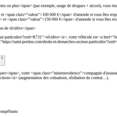
tes ou plus</span> (par exemple, usage de drogues + alcool), vous ris
t <span class="valeur">100 000 €</span> d'amende si vous êtes respon
 et <span class="valeur">150 000 €</span> d'amende si vous êtes resp
as de récidive</span>
ur-particulier/?xml=R731">récidive</a>, votre véhicule est <a href="htt
https://saint-perdon.com/droits-et-demarches-secteur-particulier/?xm
 ?
ues</span>, votre <span class="miseenevidence">compagnie d'assuranc
ions</a> (augmentation des cotisations, résiliation du contrat…).
stupéfiants