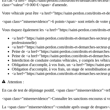
En cas <a href="https://saint-perdon.com/droits-et-demarches-secteu
class="valeur">9 000 €</span> d'amende.
Votre véhicule peut être <a href="https://saint-perdon.com/droits-et
<span class="miseenevidence">6 points</span> sont retirés de votre 
Vous risquez également les <a href="https://saint-perdon.com/droits
<a href="https://saint-perdon.com/droits-et-demarches-secteur
professionnelle)
<a href="https://saint-perdon.com/droits-et-demarches-secteu
Peine de <a href="https://saint-perdon.com/droits-et-demarches-
Peine de <a href="https://saint-perdon.com/droits-et-demarch
Interdiction de conduire certains véhicules, y compris les véhic
Obligation d'accomplir, à vos frais, un <a href="https://saint-p
Obligation d'accomplir, à vos frais, un stage de sensibilisation 
<a href="https://saint-perdon.com/droits-et-demarches-secteur
Attention :
En cas de test de dépistage positif, <span class="miseenevidence">r
<span class="miseenevidence">Connaître les sanctions encourus si vo
La <span class="miseenevidence">conduite après usage de drogues</