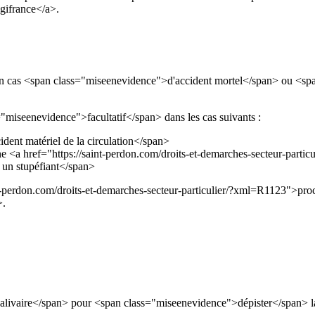
ifrance</a>.
n cas <span class="miseenevidence">d'accident mortel</span> ou <spa
miseenevidence">facultatif</span> dans les cas suivants :
ent matériel de la circulation</span>
 <a href="https://saint-perdon.com/droits-et-demarches-secteur-parti
 un stupéfiant</span>
aint-perdon.com/droits-et-demarches-secteur-particulier/?xml=R1123">pr
>.
t salivaire</span> pour <span class="miseenevidence">dépister</span>