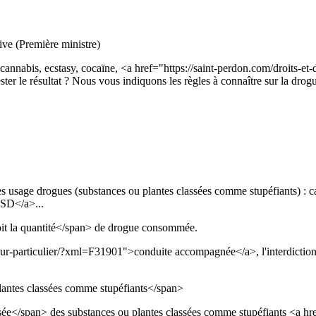
tive (Première ministre)
 (cannabis, ecstasy, cocaïne, <a href="https://saint-perdon.com/droits
ster le résultat ? Nous vous indiquons les règles à connaître sur la drog
 usage drogues (substances ou plantes classées comme stupéfiants) : can
LSD</a>...
oit la quantité</span> de drogue consommée.
cteur-particulier/?xml=F31901">conduite accompagnée</a>, l'interdicti
lantes classées comme stupéfiants</span>
sée</span> des substances ou plantes classées comme stupéfiants <a hre