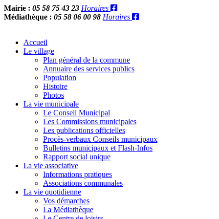
Mairie :
05 58 75 43 23
Horaires
Médiathèque :
05 58 06 00 98
Horaires
Accueil
Le village
Plan général de la commune
Annuaire des services publics
Population
Histoire
Photos
La vie municipale
Le Conseil Municipal
Les Commissions municipales
Les publications officielles
Procès-verbaux Conseils municipaux
Bulletins municipaux et Flash-Infos
Rapport social unique
La vie associative
Informations pratiques
Associations communales
La vie quotidienne
Vos démarches
La Médiathèque
Le Centre de loisirs