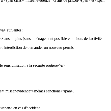
qu'à <span class="miseenevidence">3 ans de prison</span> et <span
/a> suivantes :
3 ans au plus (sans aménagement possible en dehors de l'activité
 d'interdiction de demander un nouveau permis
 sensibilisation à la sécurité routière</a>
class="miseenevidence">mêmes sanctions</span>.
/span> en cas d'accident.